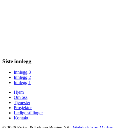
Siste innlegg
Innlegg 3
Innlegg 2
Innlegg 1
Hjem
Om oss
Tjenester
Prosjekter
Ledige stillinger
Kontakt
© 2026 Erstad & Lekven Bergen AS -
Webdesign av Markant