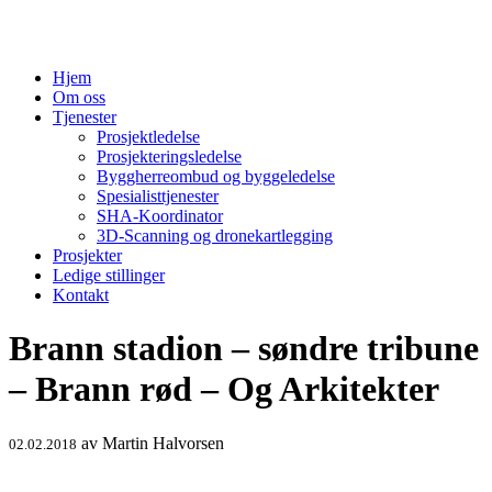
Hopp
til
innhold
Hjem
Om oss
Tjenester
Prosjektledelse
Prosjekteringsledelse
Byggherreombud og byggeledelse
Spesialisttjenester
SHA-Koordinator
3D-Scanning og dronekartlegging
Prosjekter
Ledige stillinger
Kontakt
Brann stadion – søndre tribune
– Brann rød – Og Arkitekter
av
Martin Halvorsen
02.02.2018