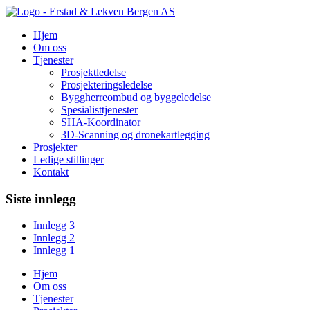
Hopp
til
Hjem
innhold
Om oss
Tjenester
Prosjektledelse
Prosjekteringsledelse
Byggherreombud og byggeledelse
Spesialisttjenester
SHA-Koordinator
3D-Scanning og dronekartlegging
Prosjekter
Ledige stillinger
Kontakt
Siste innlegg
Innlegg 3
Innlegg 2
Innlegg 1
Hjem
Om oss
Tjenester