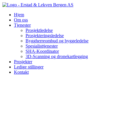
Hopp
til
Hjem
innhold
Om oss
Tjenester
Prosjektledelse
Prosjekteringsledelse
Byggherreombud og byggeledelse
Spesialisttjenester
SHA-Koordinator
3D-Scanning og dronekartlegging
Prosjekter
Ledige stillinger
Kontakt