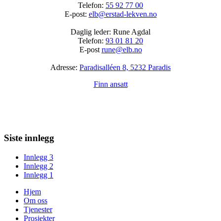
Telefon:
55 92 77 00
E-post:
elb@erstad-lekven.no
Daglig leder: Rune Agdal
Telefon:
93 01 81 20
E-post
rune@elb.no
Adresse:
Paradisalléen 8, 5232 Paradis
Finn ansatt
Siste innlegg
Innlegg 3
Innlegg 2
Innlegg 1
Hjem
Om oss
Tjenester
Prosjekter