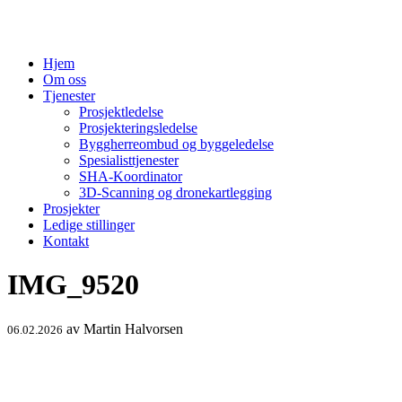
Hopp
til
innhold
Hjem
Om oss
Tjenester
Prosjektledelse
Prosjekteringsledelse
Byggherreombud og byggeledelse
Spesialisttjenester
SHA-Koordinator
3D-Scanning og dronekartlegging
Prosjekter
Ledige stillinger
Kontakt
IMG_9520
av
Martin Halvorsen
06.02.2026