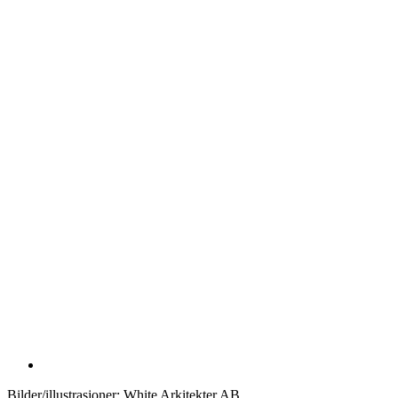
Bilder/illustrasjoner:
White Arkitekter AB