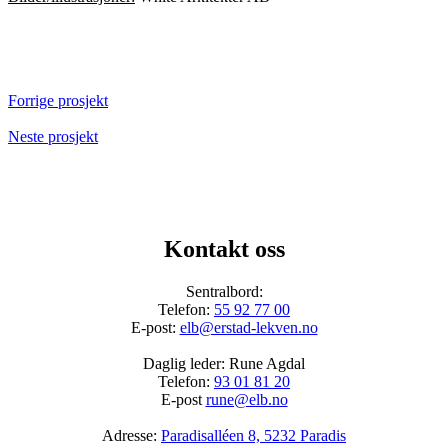
Forrige prosjekt
Neste prosjekt
Kontakt oss
Sentralbord:
Telefon:
55 92 77 00
E-post:
elb@erstad-lekven.no
Daglig leder: Rune Agdal
Telefon:
93 01 81 20
E-post
rune@elb.no
Adresse:
Paradisalléen 8, 5232 Paradis