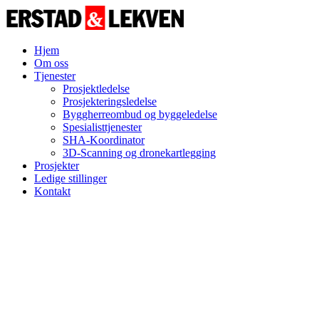
Hopp
til
innhold
Hjem
Om oss
Tjenester
Prosjektledelse
Prosjekteringsledelse
Byggherreombud og byggeledelse
Spesialisttjenester
SHA-Koordinator
3D-Scanning og dronekartlegging
Prosjekter
Ledige stillinger
Kontakt